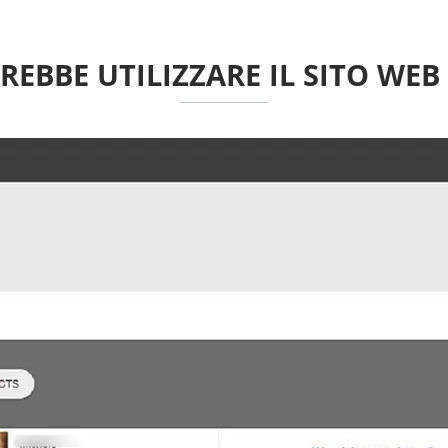
REBBE UTILIZZARE IL SITO WEB