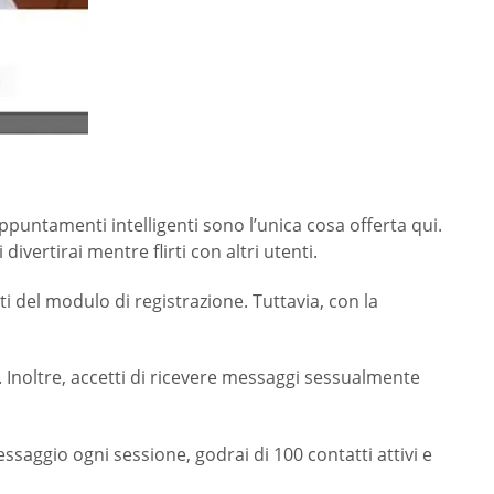
puntamenti intelligenti sono l’unica cosa offerta qui.
ivertirai mentre flirti con altri utenti.
ti del modulo di registrazione. Tuttavia, con la
. Inoltre, accetti di ricevere messaggi sessualmente
ssaggio ogni sessione, godrai di 100 contatti attivi e