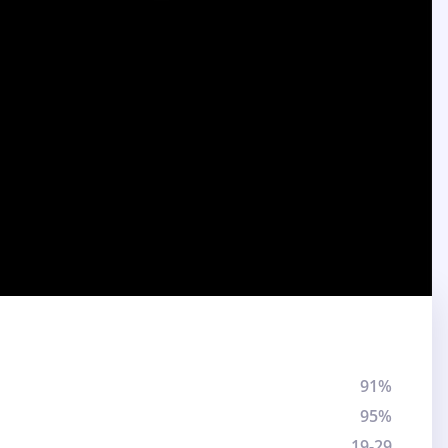
91%
95%
19-29