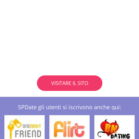
VISITARE IL SITO
SPDate gli utenti si iscrivono anche qui: