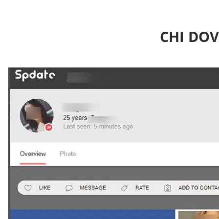
CHI DOV