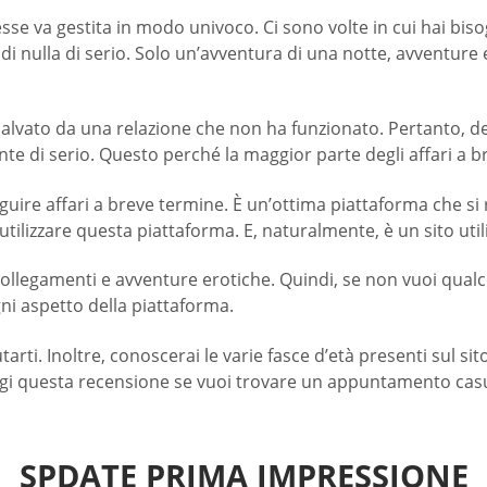
i esse va gestita in modo univoco. Ci sono volte in cui hai bi
di nulla di serio. Solo un’avventura di una notte, avventure 
 salvato da una relazione che non ha funzionato. Pertanto, dec
te di serio. Questo perché la maggior parte degli affari a 
ire affari a breve termine. È un’ottima piattaforma che si r
utilizzare questa piattaforma. E, naturalmente, è un sito uti
, collegamenti e avventure erotiche. Quindi, se non vuoi qualc
ni aspetto della piattaforma.
ti. Inoltre, conoscerai le varie fasce d’età presenti sul sito
 leggi questa recensione se vuoi trovare un appuntamento cas
SPDATE PRIMA IMPRESSIONE