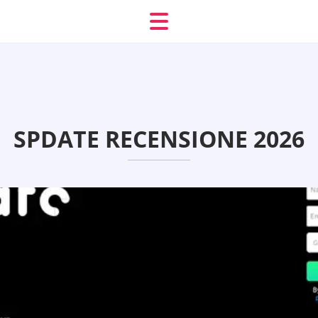
SPDATE RECENSIONE 2026