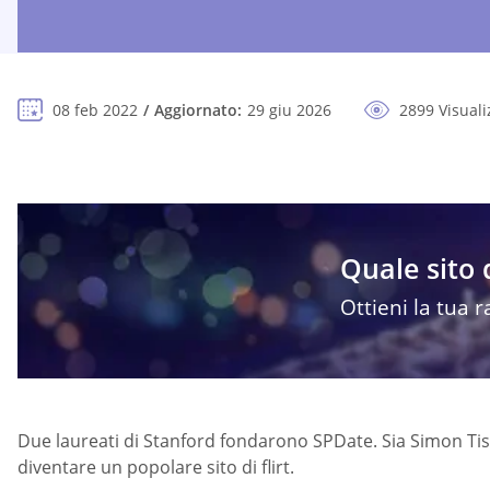
08 feb 2022
Aggiornato:
29 giu 2026
2899 Visuali
Quale sito d
Ottieni la tua
Due laureati di Stanford fondarono SPDate. Sia Simon Tism
diventare un popolare sito di flirt.