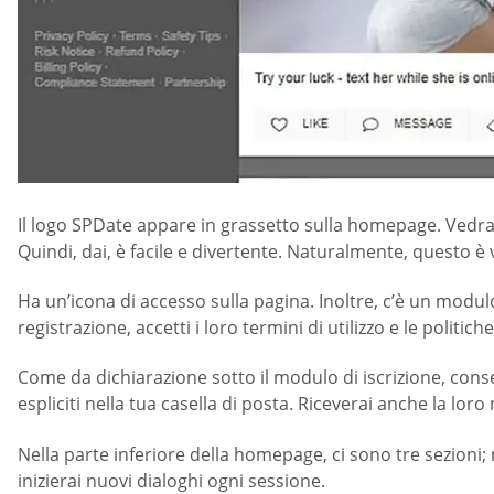
Il logo SPDate appare in grassetto sulla homepage. Vedrai 
Quindi, dai, è facile e divertente. Naturalmente, questo è ve
Ha un’icona di accesso sulla pagina. Inoltre, c’è un modulo 
registrazione, accetti i loro termini di utilizzo e le politiche
Come da dichiarazione sotto il modulo di iscrizione, conse
espliciti nella tua casella di posta. Riceverai anche la lor
Nella parte inferiore della homepage, ci sono tre sezioni;
inizierai nuovi dialoghi ogni sessione.