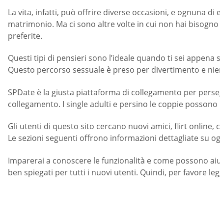
La vita, infatti, può offrire diverse occasioni, e ognuna d
matrimonio. Ma ci sono altre volte in cui non hai bisogno 
preferite.
Questi tipi di pensieri sono l’ideale quando ti sei appena
Questo percorso sessuale è preso per divertimento e nien
SPDate è la giusta piattaforma di collegamento per persegu
collegamento. I single adulti e persino le coppie possono 
Gli utenti di questo sito cercano nuovi amici, flirt online
Le sezioni seguenti offrono informazioni dettagliate su og
Imparerai a conoscere le funzionalità e come possono aiutar
ben spiegati per tutti i nuovi utenti. Quindi, per favore