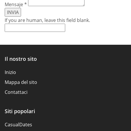
Mensaje
*
INVIA
If you are human, leave this field blank.
Il nostro sito
Inizio
Mappa del sito
Contattaci
Siti popolari
CasualDates