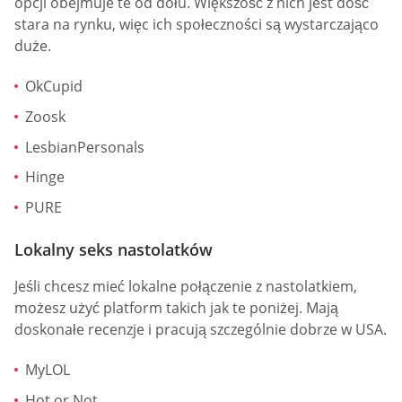
opcji obejmuje te od dołu. Większość z nich jest dość
stara na rynku, więc ich społeczności są wystarczająco
duże.
OkCupid
Zoosk
LesbianPersonals
Hinge
PURE
Lokalny seks nastolatków
Jeśli chcesz mieć lokalne połączenie z nastolatkiem,
możesz użyć platform takich jak te poniżej. Mają
doskonałe recenzje i pracują szczególnie dobrze w USA.
MyLOL
Hot or Not