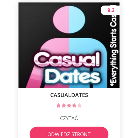
9.3
СASUALDATES
CZYTAĆ
ODWIEDŹ STRONĘ