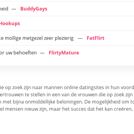
heid
BuddyGays
tHookups
e mollige metgezel zeer plezierig
FatFlirt
oor uw behoeften
FlirtyMature
ie op zoek zijn naar mannen online datingsites in hun voo
vertrouwen te stellen in een van de vrouwen die op zoek zij
met bijna onmiddellijke beloningen. De mogelijkheid om toe
l mensen nieuw zijn, maar het succes dat het kan creëren, 