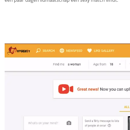
een paar dagen lidmaatschap een sexy match vindt.