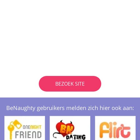
BEZOEK SITE
BeNaughty gebruikers melden zich hier ook aan: