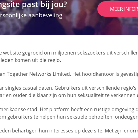
gsite past bij jou?
MEER INFO
soonlijke aanbeveling
 de website gegroeid om miljoenen sekszoekers uit verschille
leden komen uit die regio.
9 van Together Networks Limited. Het hoofdkantoor is gevesti
singles casual daten. Gebruikers uit verschillende regio’s 
ar en ouder die klaar zijn om hun seksualiteit te verkennen e
merikaanse stad. Het platform heeft een rustige omgeving d
m gebruikers te helpen hun seksuele behoeften, ondeugende
en behartigen hun interesses op deze site. Met zijn enorm